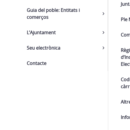
Junt
Guia del poble: Entitats i
comerços
Ple 
L’Ajuntament
Com
Seu electrònica
Règi
d’In
Contacte
Elec
Codi
càrr
Altr
Info