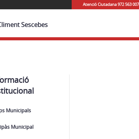
Atenció Ciutadana 972 563 007
 Climent Sescebes
formació
stitucional
ps Municipals
ipàs Municipal