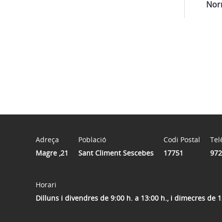
Nor
Adreça
Població
Codi Postal
Tel
Magre ,21
Sant Climent Sescebes
17751
972
Horari
Dilluns i divendres de 9:00 h. a 13:00 h., i dimecres de 1