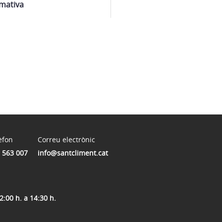
mativa
èfon
Correu electrònic
 563 007
info@santcliment.cat
2:00 h. a 14:30 h.