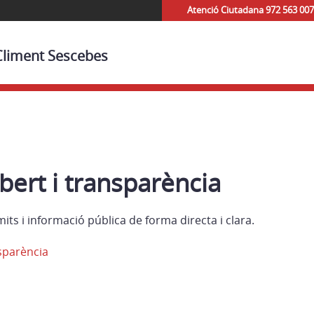
Atenció Ciutadana 972 563 007
 Climent Sescebes
ert i transparència
mits i informació pública de forma directa i clara.
sparència