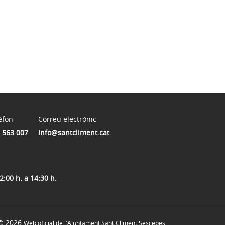
èfon
Correu electrònic
 563 007
info@santcliment.cat
2:00 h. a 14:30 h.
© 2026
Web oficial de l'Ajuntament Sant Climent Sescebes