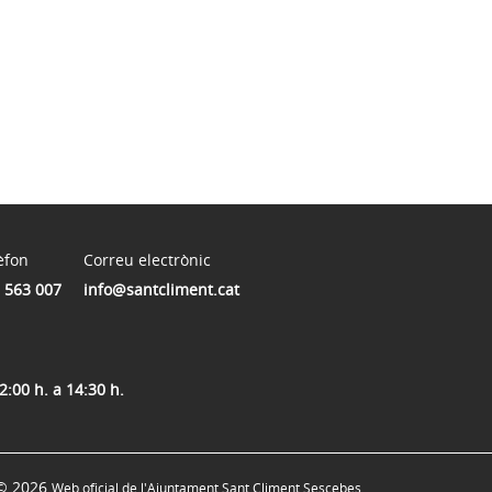
èfon
Correu electrònic
 563 007
info@santcliment.cat
2:00 h. a 14:30 h.
© 2026
Web oficial de l'Ajuntament Sant Climent Sescebes