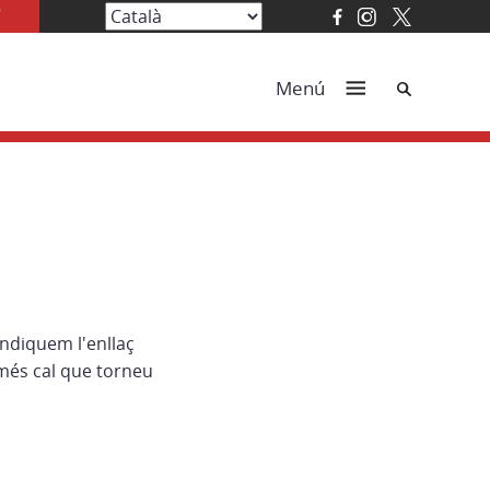
Cerca
Menú
indiquem l'enllaç
més cal que torneu