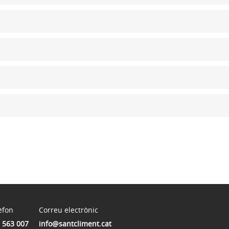
èfon
Correu electrònic
 563 007
info@santcliment.cat