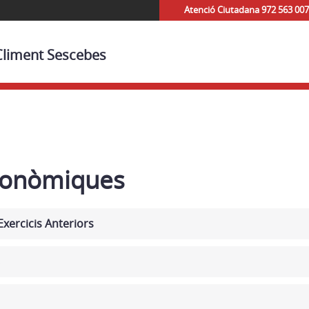
Atenció Ciutadana 972 563 007
 Climent Sescebes
conòmiques
xercicis Anteriors