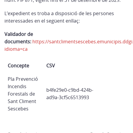
núm. PIF 871, vigent fins el 31 de desembre de 2029.
L’expedient es troba a disposició de les persones
interessades en el següent enllaç:
Validador de
documents:
https://santclimentsescebes.emunicipis.ddgi
idioma=ca
Concepte
CSV
Pla Prevenció
Incendis
b4fe29e0-c9bd-424b-
Forestals de
ad9a-3cf5c6513993
Sant Climent
Sescebes