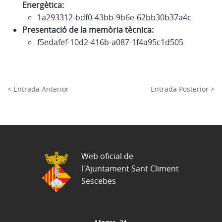
Energètica:
1a293312-bdf0-43bb-9b6e-62bb30b37a4c
Presentació de la memòria tècnica:
f5edafef-10d2-416b-a087-1f4a95c1d505
< Entrada Anterior
Entrada Posterior >
Web oficial de
l'Ajuntament Sant Climent
Sescebes