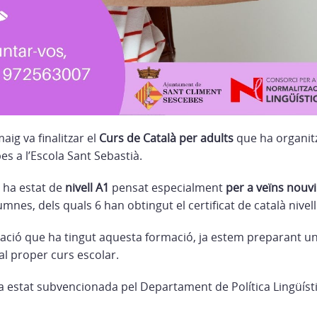
aig va finalitzar el
Curs de Català per adults
que ha organit
s a l’Escola Sant Sebastià.
, ha estat de
nivell A1
pensat especialment
per a veïns nouv
mnes, dels quals 6 han obtingut el certificat de català nivell
tació que ha tingut aquesta formació, ja estem preparant un
al proper curs escolar.
 estat subvencionada pel Departament de Política Lingüísti