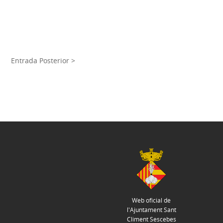
Entrada Posterior >
Web oficial de
l'Ajuntament Sant
Climent Sescebes