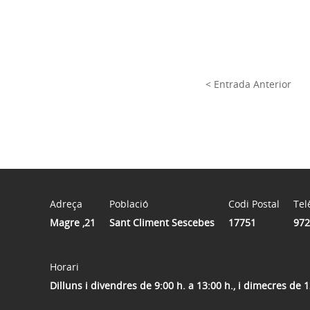
< Entrada Anterior
Adreça
Població
Codi Postal
Tel
Magre ,21
Sant Climent Sescebes
17751
972
Horari
Dilluns i divendres de 9:00 h. a 13:00 h., i dimecres de 1