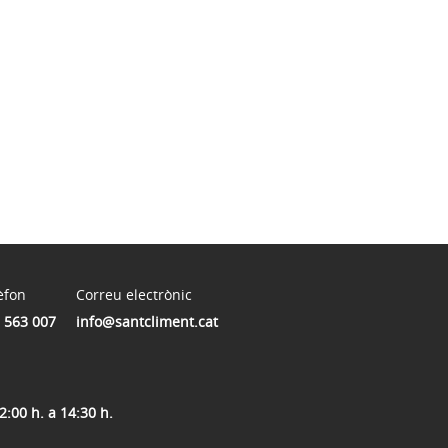
èfon
Correu electrònic
 563 007
info@santcliment.cat
2:00 h. a 14:30 h.