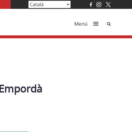
Cerca
Menú
l’Empordà