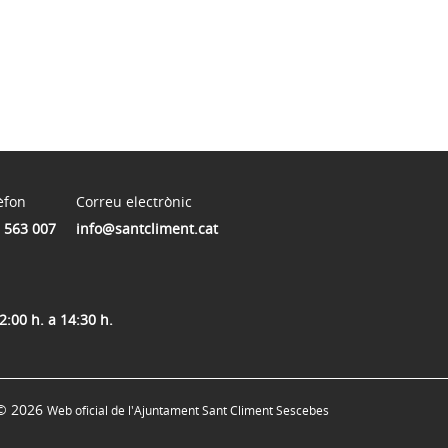
èfon
Correu electrònic
 563 007
info@santcliment.cat
2:00 h. a 14:30 h.
© 2026
Web oficial de l'Ajuntament Sant Climent Sescebes